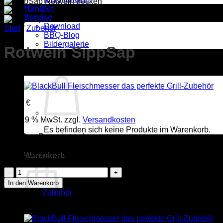
Händler
Service
Download
Start
/
Zubehör
BBQ-Blog
Bildergalerie
Rotwein SippSap
17,00
€
inkl. 19 % MwSt.
zzgl.
Versandkosten
Es befinden sich keine Produkte im Warenkorb.
SippSap
Rotwein trocken
Würzig, vollmundig und schön ausbalanciert.
Kräftig und fruchtbetont.
Warenkorb
Rotwein
SippSap
In den Warenkorb
Menge
Kategorie:
Zubehör
Es befinden sich keine Produkte im Warenkorb.