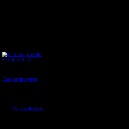
Schnellansicht
Zubehör
Dick Grillpinzette
39,90
€
inkl. 19 % MwSt.
zzgl.
Versandkosten