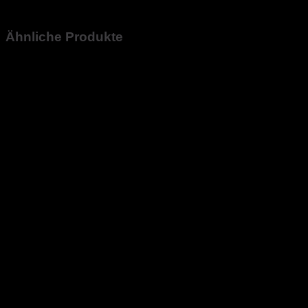
Jahrgang 2019 | Alkohol: 13,5 %vol | Füllvolumen,: 0,75l | 
Ähnliche Produkte