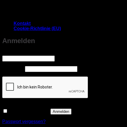
Es befinden sich keine Produkte im Warenkorb.
Kontakt
Cookie-Richtlinie (EU)
Anmelden
Erforderlich
Benutzername oder E-Mail-Adresse
*
Erforderlich
Passwort
*
Angemeldet bleiben
Anmelden
Passwort vergessen?