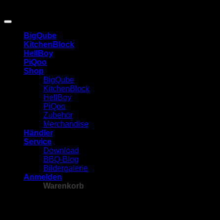
Copyright 2026 ©
BlackBull GmbH
| erstellt von Westhauser
Design.Studio
BigQube
KitchenBlock
HellBoy
PiQoo
Shop
BigQube
KitchenBlock
HellBoy
PiQoo
Zubehör
Merchandise
Händler
Service
Download
BBQ-Blog
Bildergalerie
Anmelden
Warenkorb