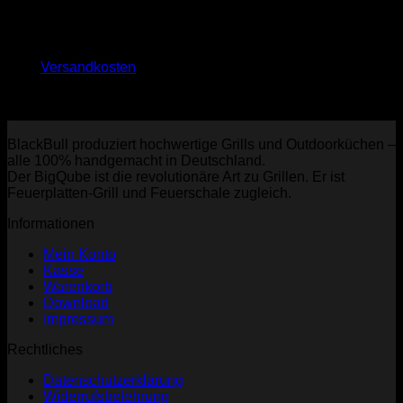
25,00
€
inkl. 19 % MwSt.
zzgl.
Versandkosten
Lieferzeit:
10-14 Tage
BlackBull produziert hochwertige Grills und Outdoorküchen –
alle 100% handgemacht in Deutschland.
Der BigQube ist die revolutionäre Art zu Grillen. Er ist
Feuerplatten-Grill und Feuerschale zugleich.
Informationen
Mein Konto
Kasse
Warenkorb
Download
Impressum
Rechtliches
Datenschutzerklärung
Widerrufsbelehrung