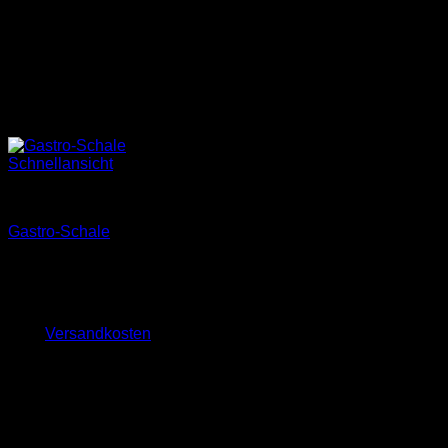
Schnellansicht
Zubehör Hellboy
Gastro-Schale
9,00
€
–
12,00
€
inkl. MwSt.
zzgl.
Versandkosten