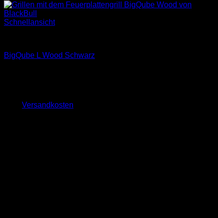
Schnellansicht
BigQube Wood
BigQube L Wood Schwarz
1.999,00
€
inkl. 19 % MwSt.
zzgl.
Versandkosten
Lieferzeit:
ca. 10 - 14 Tage