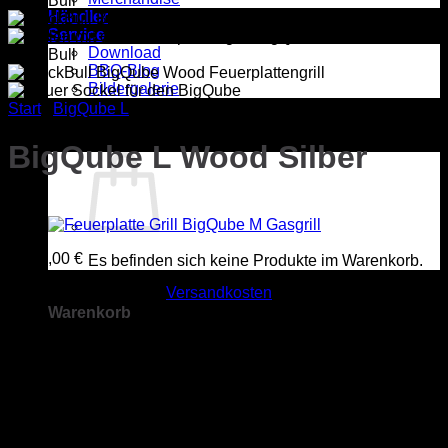
Händler
Service
Download
BBQ-Blog
Bildergalerie
Start
/
BigQube L
BigQube L Wood Silber
1.999,00
€
Es befinden sich keine Produkte im Warenkorb.
inkl. 19 % MwSt.
zzgl.
Versandkosten
Warenkorb
Feuerplattengrill BigQube in der Größe L
Ausführung Wood
Lackierung in Silber
Neu mit Ascheschublade, zweiteiligem Ascheblech und
angepasstem Belüftungssystem
Sockel offen
Es befinden sich keine Produkte im Warenkorb.
* Sperrige Güter