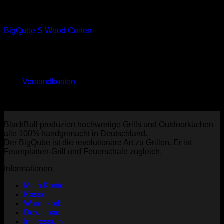
BigQube Wood
BigQube S Wood Corten
799,00
€
inkl. 19 % MwSt.
zzgl.
Versandkosten
Lieferzeit:
ca. 10 - 14 Tage
BlackBull produziert hochwertige Grills und Outdoorküchen –
alle 100% handgemacht in Deutschland.
Der BigQube ist die revolutionäre Art zu Grillen. Er ist
Feuerplatten-Grill und Feuerschale zugleich.
Informationen
Mein Konto
Kasse
Warenkorb
Download
Impressum