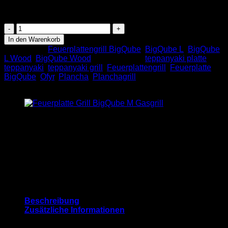
Lieferzeit:
ca. 10 - 14 Tage
BigQube
L
In den Warenkorb
Wood
Kategorien:
Feuerplattengrill BigQube
,
BigQube L
,
BigQube
Silber
L Wood
,
BigQube Wood
Schlagwörter:
teppanyaki platte
,
Menge
teppanyaki
,
teppanyaki grill
,
Feuerplattengrill
,
Feuerplatte
,
BigQube
,
Ofyr
,
Plancha
,
Planchagrill
KONTAKT
BlackBull GmbH
Schlesier Str. 30
74182 Obersulm
Germany
Phone: +49 7130 402 588
bbq@blackbull-grill.de
Beschreibung
Zusätzliche Informationen
Feuerplattengrill BigQube Wood