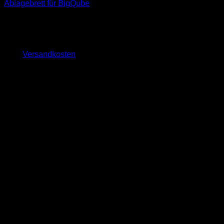
Ablagebrett für BigQube
99,00
€
inkl. 19 % MwSt.
zzgl.
Versandkosten