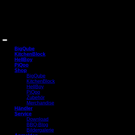
Copyright 2026 ©
BlackBull GmbH
| erstellt von Westhauser
Design.Studio
BigQube
KitchenBlock
HellBoy
PiQoo
Shop
BigQube
KitchenBlock
HellBoy
PiQoo
Zubehör
Merchandise
Händler
Service
Download
BBQ-Blog
Bildergalerie