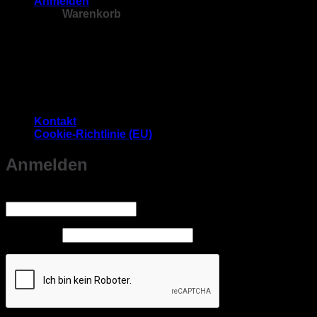
Anmelden
Warenkorb
Es befinden sich keine Produkte im Warenkorb.
Kontakt
Cookie-Richtlinie (EU)
Anmelden
Erforderlich
Benutzername oder E-Mail-Adresse
*
Erforderlich
Passwort
*