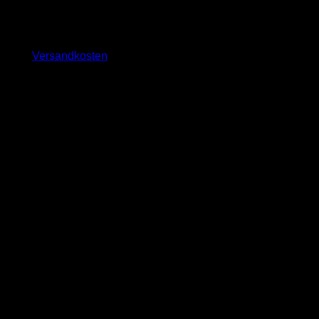
2.099,00
€
inkl. 19 % MwSt.
zzgl.
Versandkosten
Lieferzeit:
ca. 10 - 14 Tage