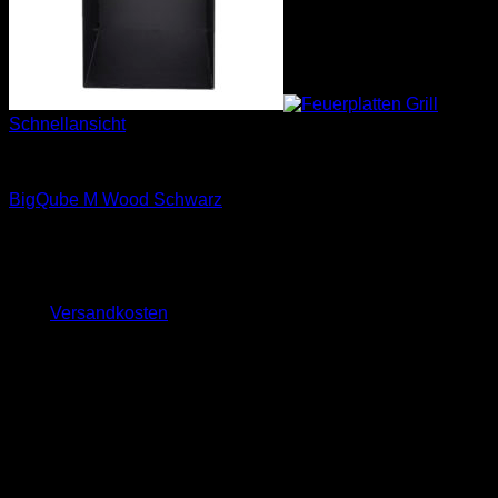
Schnellansicht
Feuerplattengrill BigQube
BigQube M Wood Schwarz
1.799,00
€
inkl. 19 % MwSt.
zzgl.
Versandkosten
Lieferzeit:
ca. 10 - 14 Tage