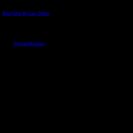
Feuerplattengrill BigQube
BigQube M Gas Silber
2.099,00
€
inkl. 19 % MwSt.
zzgl.
Versandkosten
Lieferzeit:
ca. 10 - 14 Tage