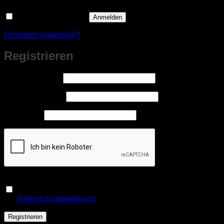
Angemeldet bleiben
Anmelden
Passwort vergessen?
Registrieren
Erforderlich
Benutzername
*
Erforderlich
E-Mail-Adresse
*
Erforderlich
Passwort
*
Ja, ich möchte ein Kundenkonto eröffnen und akzeptiere
Erforderlich
die
Datenschutzerklärung
.
*
Registrieren