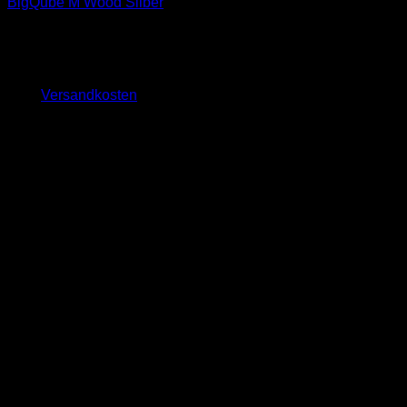
BigQube M Wood Silber
1.799,00
€
inkl. 19 % MwSt.
zzgl.
Versandkosten
Lieferzeit:
ca. 10 - 14 Tage