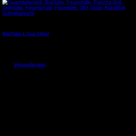
Schnellansicht
Feuerplattengrill BigQube
BigQube L Gas Silber
2.299,00
€
inkl. 19 % MwSt.
zzgl.
Versandkosten
Lieferzeit:
ca. 10 - 14 Tage