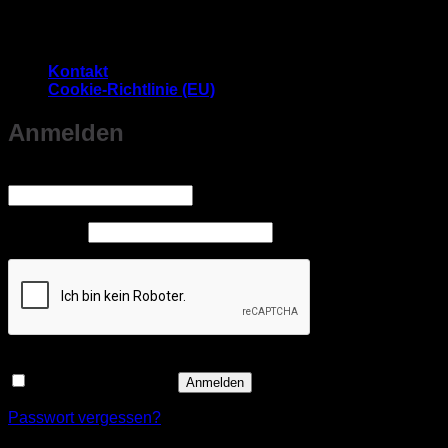
Es befinden sich keine Produkte im Warenkorb.
Kontakt
Cookie-Richtlinie (EU)
Anmelden
Erforderlich
Benutzername oder E-Mail-Adresse
*
Erforderlich
Passwort
*
Angemeldet bleiben
Anmelden
Passwort vergessen?