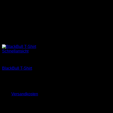
Schnellansicht
Merchandise
BlackBull T-Shirt
25,00
€
inkl. MwSt.
zzgl.
Versandkosten