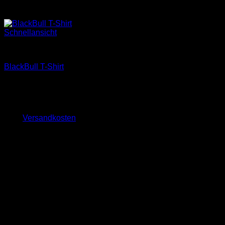
Schnellansicht
Merchandise
BlackBull T-Shirt
25,00
€
inkl. MwSt.
zzgl.
Versandkosten