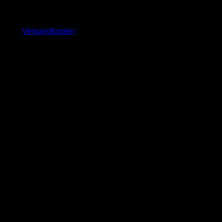
inkl. MwSt.
zzgl.
Versandkosten