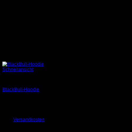
Schnellansicht
Merchandise
BlackBull-Hoodie
49,00
€
inkl. MwSt.
zzgl.
Versandkosten
SERVICE