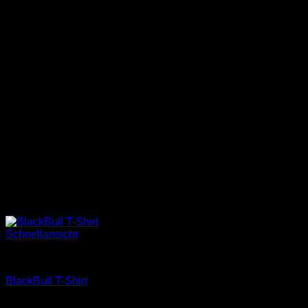
Schnellansicht
Merchandise
BlackBull T-Shirt
25,00
€