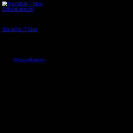
Schnellansicht
Merchandise
BlackBull T-Shirt
25,00
€
inkl. MwSt.
zzgl.
Versandkosten