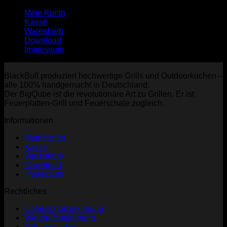
Mein Konto
Kasse
Warenkorb
Download
Impressum
BlackBull produziert hochwertige Grills und Outdoorküchen –
alle 100% handgemacht in Deutschland.
Der BigQube ist die revolutionäre Art zu Grillen. Er ist
Feuerplatten-Grill und Feuerschale zugleich.
Informationen
Mein Konto
Kasse
Warenkorb
Download
Impressum
Rechtliches
Datenschutzerklärung
Widerrufsbelehrung
Zahlungsarten