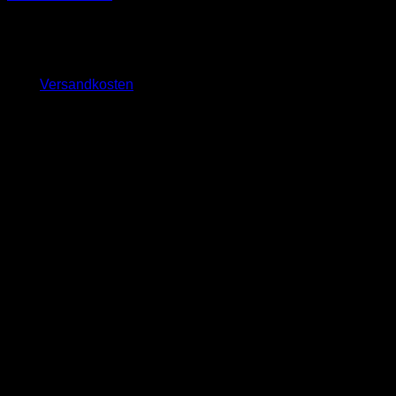
29,00
€
inkl. MwSt.
zzgl.
Versandkosten