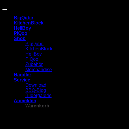
Design.Studio
BigQube
KitchenBlock
HellBoy
PiQoo
Shop
BigQube
KitchenBlock
HellBoy
PiQoo
Zubehör
Merchandise
Händler
Service
Download
BBQ-Blog
Bildergalerie
Anmelden
Warenkorb